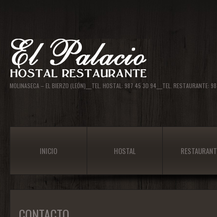
MOLINASECA – EL BIERZO (LEÓN)___TEL. HOSTAL: 987 45 30 94___TEL. RESTAURANTE: 
INICIO
HOSTAL
RESTAURANT
CONTACTO